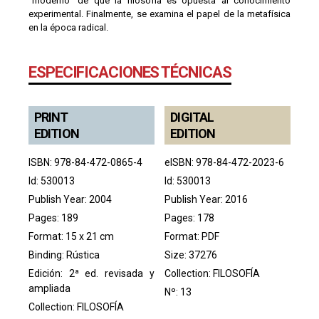
"moderno" de que la filosofía es opuesta al conocimiento
experimental. Finalmente, se examina el papel de la metafísica
en la época radical.
ESPECIFICACIONES TÉCNICAS
PRINT
DIGITAL
EDITION
EDITION
ISBN: 978-84-472-0865-4
eISBN: 978-84-472-2023-6
Id: 530013
Id: 530013
Publish Year: 2004
Publish Year: 2016
Pages: 189
Pages: 178
Format: 15 x 21 cm
Format: PDF
Binding: Rústica
Size: 37276
Edición: 2ª ed. revisada y
Collection:
FILOSOFÍA
ampliada
Nº: 13
Collection:
FILOSOFÍA