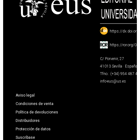
:
https://dx.doi.or
:
https://ror.org/0
C/ Porvenir, 27
41013 Sevilla · España
Tfno.: (+34) 954 487 4
info-eus@us.es
Aviso legal
Condiciones de venta
Política de devoluciones
Distribuidores
Protección de datos
Suscríbase