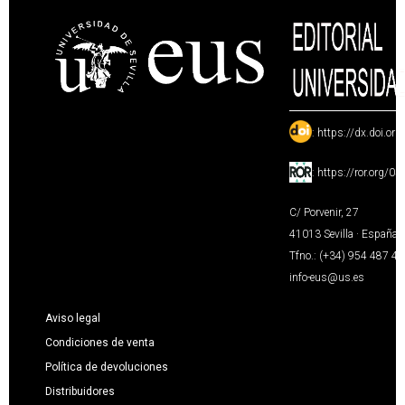
:
https://dx.doi.or
:
https://ror.org/0
C/ Porvenir, 27
41013 Sevilla · España
Tfno.: (+34) 954 487 4
info-eus@us.es
Aviso legal
Condiciones de venta
Política de devoluciones
Distribuidores