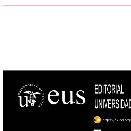
:
https://dx.doi.or