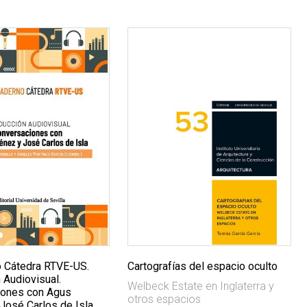
 Cátedra RTVE-US.
Cartografías del espacio oculto
 Audiovisual.
Welbeck Estate en Inglaterra y
iones con Agus
otros espacios
José Carlos de Isla