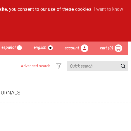
site, you consent to our use of these cookies.
I want to know
español
english
account
cart (0)
Advanced search
OURNALS