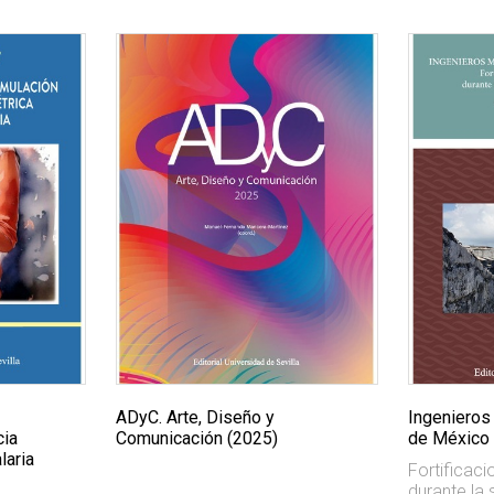
y
ADyC. Arte, Diseño y
Ingenieros 
cia
Comunicación (2025)
de México
laria
Fortificaci
durante la