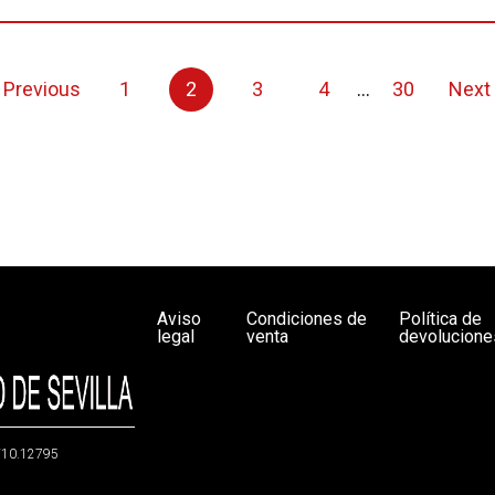
Previous
1
2
3
4
...
30
Next
Aviso
Condiciones de
Política de
legal
venta
devolucione
g/10.12795