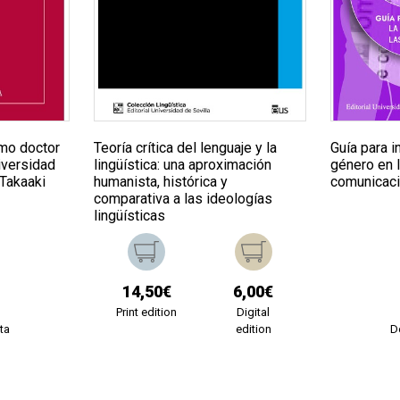
Guía para i
omo doctor
Teoría crítica del lenguaje y la
género en 
iversidad
lingüística: una aproximación
comunicac
 Takaaki
humanista, histórica y
comparativa a las ideologías
lingüísticas
14,50€
6,00€
Print edition
Digital
ta
edition
D