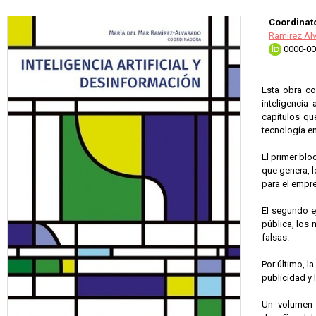
Coordinato
Ramírez Alv
0000-00
Esta obra co
inteligencia
capítulos qu
tecnología en 
El primer blo
que genera, l
para el empre
El segundo ej
pública, los 
falsas.
Por último, l
publicidad y 
Un volumen 