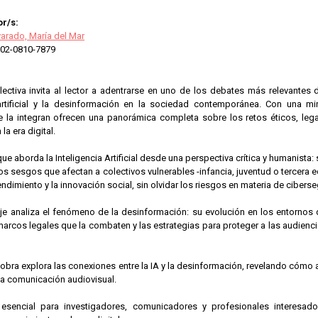
r/s:
arado, María del Mar
02-0810-7879
lectiva invita al lector a adentrarse en uno de los debates más relevantes 
 artificial y la desinformación en la sociedad contemporánea. Con una mira
e la integran ofrecen una panorámica completa sobre los retos éticos, leg
la era digital.
que aborda la Inteligencia Artificial desde una perspectiva crítica y humanista:
os sesgos que afectan a colectivos vulnerables -infancia, juventud o tercera 
ndimiento y la innovación social, sin olvidar los riesgos en materia de cibers
e analiza el fenómeno de la desinformación: su evolución en los entornos di
marcos legales que la combaten y las estrategias para proteger a las audiencias
a obra explora las conexiones entre la IA y la desinformación, revelando cómo
la comunicación audiovisual.
esencial para investigadores, comunicadores y profesionales interesado