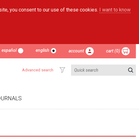
site, you consent to our use of these cookies.
I want to know
español
english
account
cart (0)
Advanced search
OURNALS