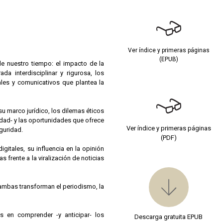
Ver índice y primeras páginas
(EPUB)
de nuestro tiempo: el impacto de la
da interdisciplinar y rigurosa, los
ales y comunicativos que plantea la
 su marco jurídico, los dilemas éticos
edad- y las oportunidades que ofrece
Ver índice y primeras páginas
eguridad.
(PDF)
gitales, su influencia en la opinión
 frente a la viralización de noticias
 ambas transforman el periodismo, la
s en comprender -y anticipar- los
Descarga gratuita EPUB