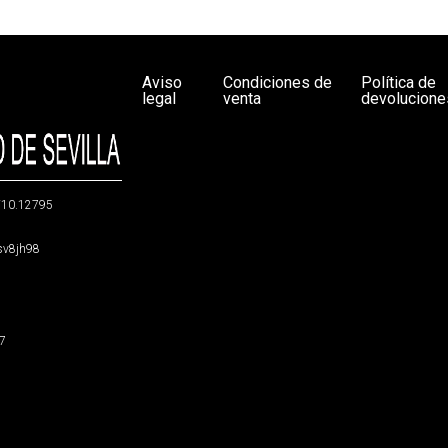
Aviso
Condiciones de
Política de
legal
venta
devolucione
g/10.12795
5sv8jh98
47