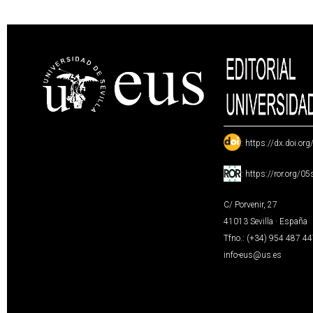
:
https://dx.doi.or
:
https://ror.org/0
C/ Porvenir, 27
41013 Sevilla · España
Tfno.: (+34) 954 487 4
info-eus@us.es