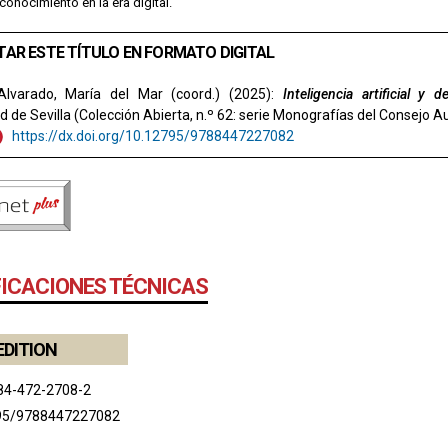
conocimiento en la era digital.
TAR ESTE TÍTULO EN FORMATO DIGITAL
lvarado, María del Mar (coord.) (2025):
Inteligencia artificial y 
d de Sevilla (Colección Abierta, n.º 62: serie Monografías del Consejo Au
https://dx.doi.org/10.12795/9788447227082
FICACIONES TÉCNICAS
EDITION
84-472-2708-2
95/9788447227082