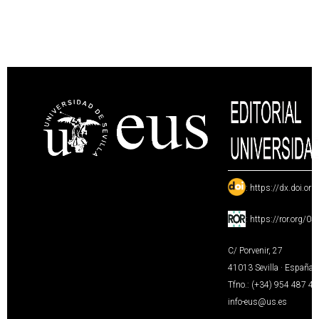
:
https://dx.doi.or
:
https://ror.org/0
C/ Porvenir, 27
41013 Sevilla · España
Tfno.: (+34) 954 487 4
info-eus@us.es