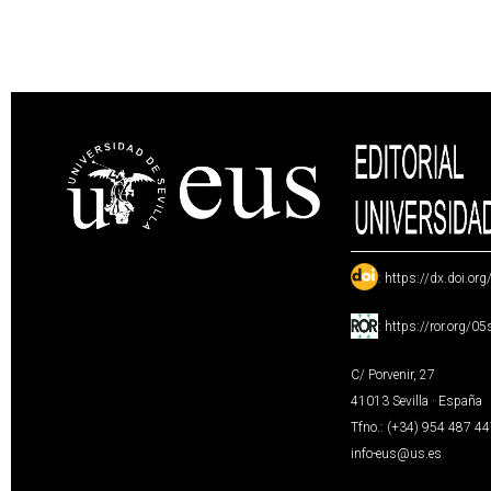
:
https://dx.doi.or
:
https://ror.org/0
C/ Porvenir, 27
41013 Sevilla · España
Tfno.: (+34) 954 487 4
info-eus@us.es