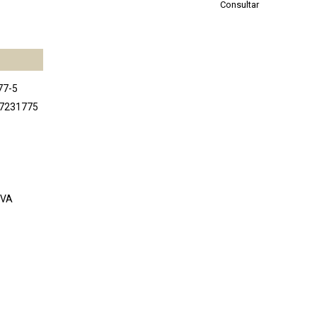
Consultar
77-5
47231775
IVA