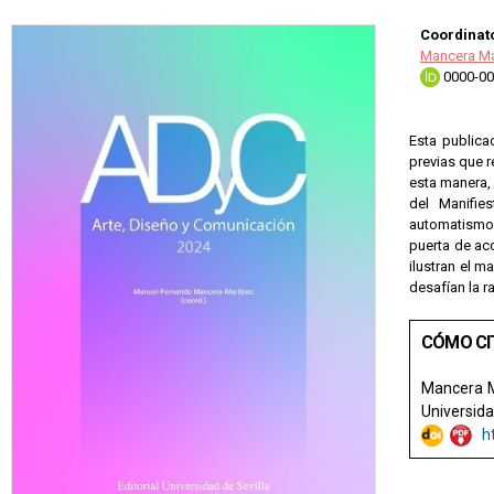
Coordinato
Mancera Ma
0000-00
Esta publica
previas que r
esta manera,
del Manifie
automatismo 
puerta de ac
ilustran el m
desafían la 
CÓMO CI
Mancera M
Universidad
h