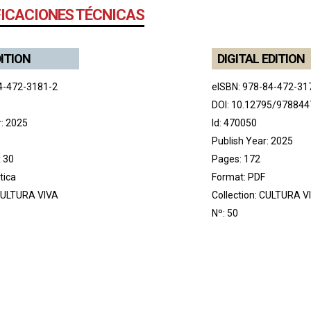
FICACIONES TÉCNICAS
DITION
DIGITAL EDITION
4-472-3181-2
eISBN: 978-84-472-31
DOI:
10.12795/97884
r: 2025
Id: 470050
Publish Year: 2025
x 30
Pages: 172
tica
Format: PDF
ULTURA VIVA
Collection:
CULTURA V
Nº: 50