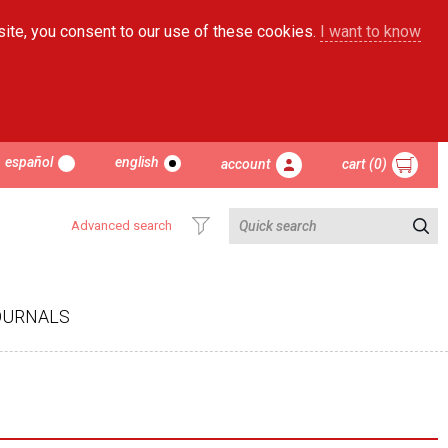
site, you consent to our use of these cookies.
I want to know
español
english
account
cart (0)
Advanced search
OURNALS