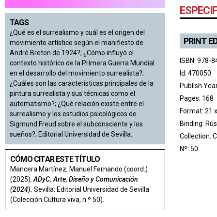
ESPECI
TAGS
¿Qué es el surrealismo y cuál es el origen del
PRINT E
movimiento artístico según el manifiesto de
André Breton de 1924?; ¿Cómo influyó el
ISBN: 978-8
contexto histórico de la Primera Guerra Mundial
Id: 470050
en el desarrollo del movimiento surrealista?;
¿Cuáles son las características principales de la
Publish Yea
pintura surrealista y sus técnicas como el
Pages: 168
automatismo?; ¿Qué relación existe entre el
Format: 21 
surrealismo y los estudios psicológicos de
Binding: Rús
Sigmund Freud sobre el subconsciente y los
sueños?; Editorial Universidad de Sevilla.
Collection:
C
Nº: 50
CÓMO CITAR ESTE TÍTULO
Mancera Martínez, Manuel Fernando (coord.)
(2025):
ADyC. Arte, Diseño y Comunicación
(2024).
Sevilla: Editorial Universidad de Sevilla
(Colección Cultura viva, n.º 50).