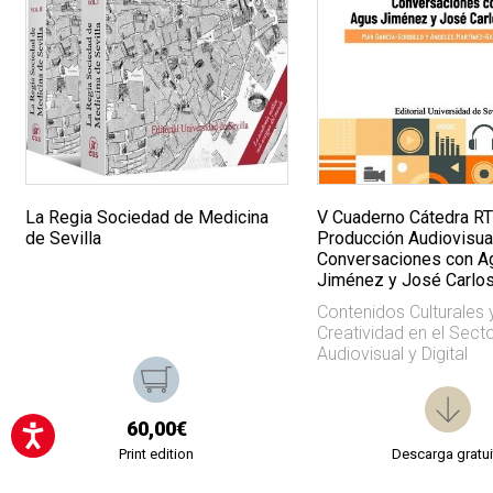
La Regia Sociedad de Medicina
V Cuaderno Cátedra R
de Sevilla
Producción Audiovisual
Conversaciones con A
Jiménez y José Carlos
Contenidos Culturales 
Creatividad en el Sect
Audiovisual y Digital
60,00€
Print edition
Descarga gratui