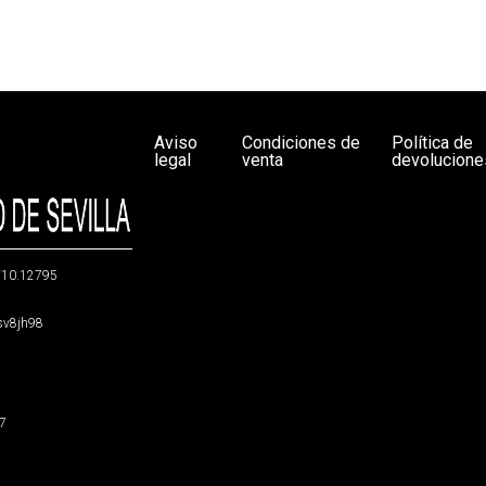
Aviso
Condiciones de
Política de
legal
venta
devolucione
g/10.12795
5sv8jh98
47