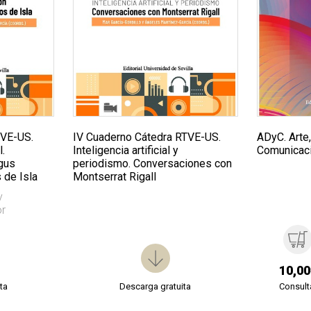
TVE-US.
IV Cuaderno Cátedra RTVE-US.
ADyC. Arte
.
Inteligencia artificial y
Comunicaci
gus
periodismo. Conversaciones con
 de Isla
Montserrat Rigall
y
or
10,00
ta
Descarga gratuita
Consult