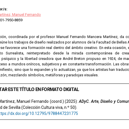
r/s:
rtínez, Manuel Fernando
01-7950-8859
ción, coordinada por el profesor Manuel Fernando Mancera Martínez, da co
eúne los trabajos de diseño realizados por alumnos de la Facultad de Bellas A
 se favorece una formación real dentro del ámbito creativo. En esta ocasión
sto Surrealista, reinterpretado desde la mirada contemporánea de crea
psíquico y la libertad creadora que André Breton propuso en 1924, de ma
ceso a mundos oníricos, subjetivos y en constante transformación. Las obra
anifiesto, sino que lo expanden y lo actualizan, ya que los artistas han trad
razón, mezclando símbolos, metáforas y paradojas visuales.
TAR ESTE TÍTULO EN FORMATO DIGITAL
artínez, Manuel Fernando (coord.) (2025):
ADyC. Arte, Diseño y Comun
 de Sevilla (Colección Cultura viva, n.º 50).
ttps://dx.doi.org/10.12795/9788447231775