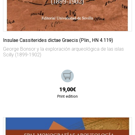
Insulae Cassiterides dictae Graecis (Plin., HN 4.119)
George Bonsor y la exploración arqueológica de las islas
Scilly (1899-1902)
19,00€
Print edition