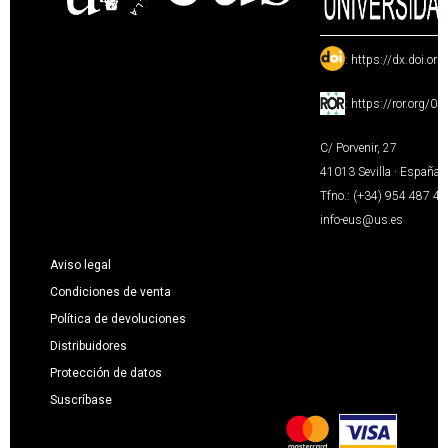
:
https://dx.doi.or
:
https://ror.org/0
C/ Porvenir, 27
41013 Sevilla · España
Tfno.: (+34) 954 487 4
info-eus@us.es
Aviso legal
Condiciones de venta
Política de devoluciones
Distribuidores
Protección de datos
Suscríbase