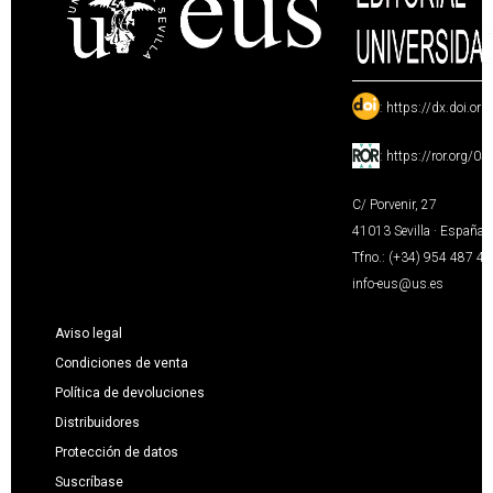
:
https://dx.doi.or
:
https://ror.org/0
C/ Porvenir, 27
41013 Sevilla · España
Tfno.: (+34) 954 487 4
info-eus@us.es
Aviso legal
Condiciones de venta
Política de devoluciones
Distribuidores
Protección de datos
Suscríbase