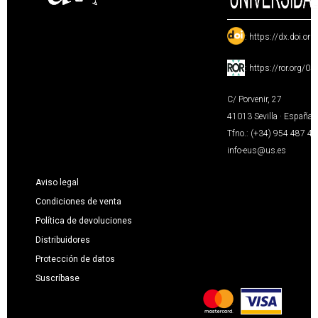
:
https://dx.doi.or
:
https://ror.org/0
C/ Porvenir, 27
41013 Sevilla · España
Tfno.: (+34) 954 487 4
info-eus@us.es
Aviso legal
Condiciones de venta
Política de devoluciones
Distribuidores
Protección de datos
Suscríbase