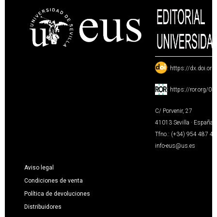
:
https://dx.doi.or
:
https://ror.org/0
C/ Porvenir, 27
41013 Sevilla · España
Tfno.: (+34) 954 487 4
info-eus@us.es
Aviso legal
Condiciones de venta
Política de devoluciones
Distribuidores