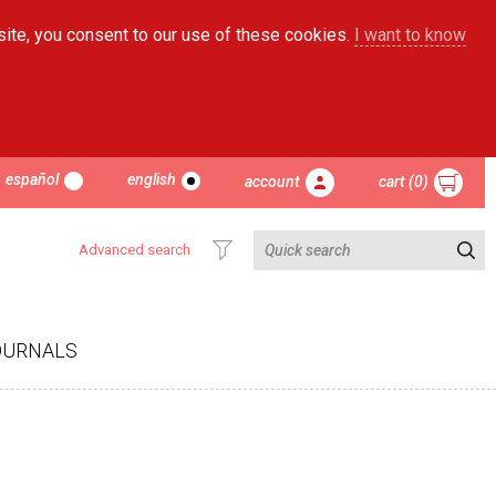
site, you consent to our use of these cookies.
I want to know
español
english
account
cart (0)
Advanced search
OURNALS