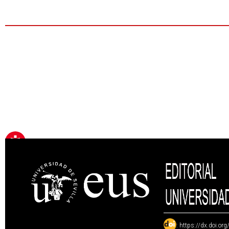
:
https://dx.doi.or