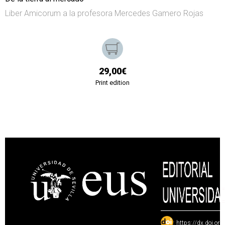
Liber Amicorum a la profesora Mercedes Gamero Rojas
29,00€
Print edition
:
https://dx.doi.or