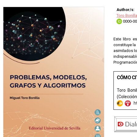
Author/s:
Toro Bonill
0000-00
Este libro e
constituye l
asimilados l
indispensabl
Programación
CÓMO CI
Toro Bonil
(Colección
h