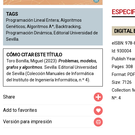
ESPECI
TAGS
Programación Lineal Entera; Algoritmos
Genéticos; Algoritmos A*; Backtracking;
DIGITAL 
Programación Dinámica; Editorial Universidad de
Sevilla.
eISBN: 978-
Id: 930004
CÓMO CITAR ESTE TÍTULO
Publish Yea
Toro Bonilla, Miguel (2023):
Problemas, modelos,
Pages: 308
grafos y algoritmos.
Sevilla: Editorial Universidad
de Sevilla (Colección Manuales de Informática
Format: PDF
del Instituto de Ingeniería Informática, n.º 4).
Size: 7126
Collection:
M
Compartir
Share
Nº: 4
Add to favorites
Versión para impresión