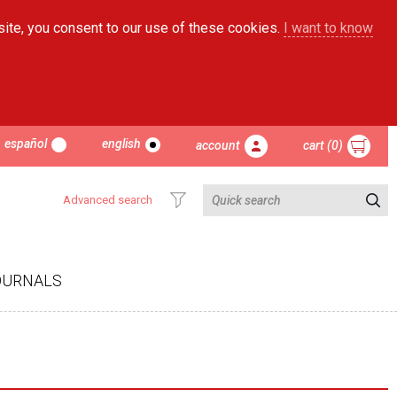
site, you consent to our use of these cookies.
I want to know
español
english
account
cart (0)
Advanced search
OURNALS