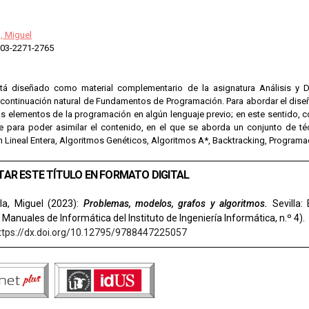
a, Miguel
03-2271-2765
stá diseñado como material complementario de la asignatura Análisis y 
a continuación natural de Fundamentos de Programación. Para abordar el dise
os elementos de la programación en algún lenguaje previo; en este sentido, 
e para poder asimilar el contenido, en el que se aborda un conjunto de té
 Lineal Entera, Algoritmos Genéticos, Algoritmos A*, Backtracking, Programac
TAR ESTE TÍTULO EN FORMATO DIGITAL
la, Miguel (2023):
Problemas, modelos, grafos y algoritmos.
Sevilla: 
 Manuales de Informática del Instituto de Ingeniería Informática, n.º 4).
ttps://dx.doi.org/10.12795/9788447225057