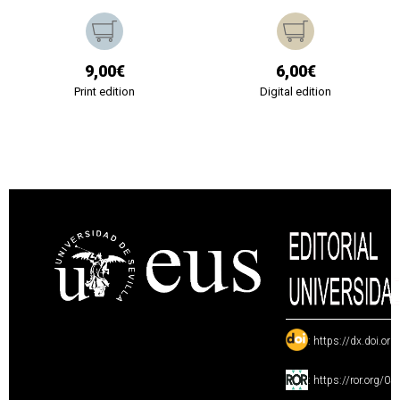
9,00€
6,00€
Print edition
Digital edition
:
https://dx.doi.or
:
https://ror.org/0