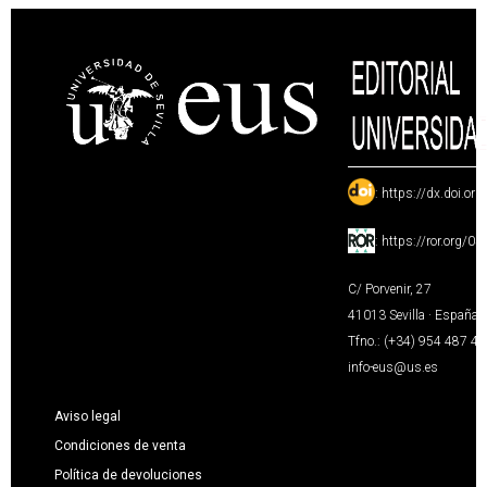
:
https://dx.doi.or
:
https://ror.org/0
C/ Porvenir, 27
41013 Sevilla · España
Tfno.: (+34) 954 487 4
info-eus@us.es
Aviso legal
Condiciones de venta
Política de devoluciones