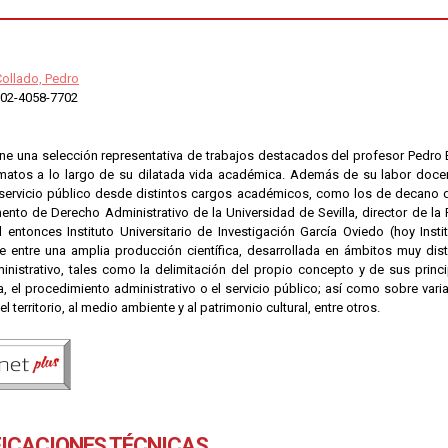
ollado, Pedro
02-4058-7702
eúne una selección representativa de trabajos destacados del profesor Pedro
rmatos a lo largo de su dilatada vida académica. Además de su labor docen
l servicio público desde distintos cargos académicos, como los de decano d
ento de Derecho Administrativo de la Universidad de Sevilla, director de la
l entonces Instituto Universitario de Investigación García Oviedo (hoy Inst
 entre una amplia producción científica, desarrollada en ámbitos muy dist
nistrativo, tales como la delimitación del propio concepto y de sus princip
a, el procedimiento administrativo o el servicio público; así como sobre vari
l territorio, al medio ambiente y al patrimonio cultural, entre otros.
FICACIONES TÉCNICAS