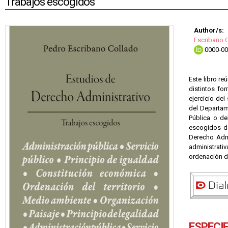
Trabajos escogidos
Author/s:
Escribano C
0000-00
Este libro r
distintos fo
ejercicio de
del Departam
Pública o de
escogidos de
Derecho Admi
administrativ
ordenación de
ESPECI