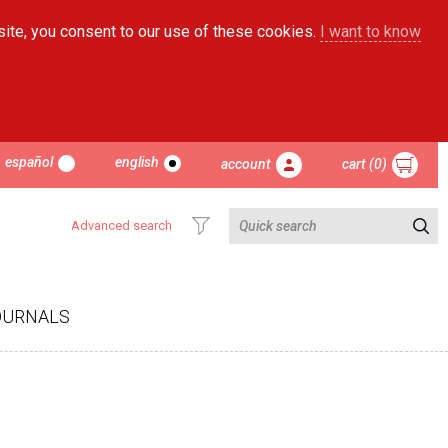
site, you consent to our use of these cookies.
I want to know
español
english
account
cart (0)
Advanced search
OURNALS