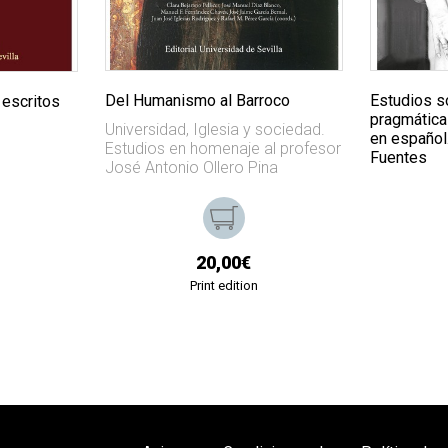
Del Humanismo al Barroco
Estudios so
 escritos
pragmática 
Universidad, Iglesia y sociedad.
en español
Estudios en homenaje al profesor
Fuentes
José Antonio Ollero Pina
20,00€
Print edition