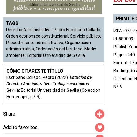
PRINT E
TAGS
Derecho Administrativo; Pedro Escribano Collado;
ISBN: 978-8
Orden económico constitucional; Servicio público;
Id: 880009
Procedimiento administrativo; Organización
Publish Yea
administrativa; Ordenación del territorio; Medio
Pages: 440
ambiente; Editorial Universidad de Sevilla.
Format: 17 
CÓMO CITAR ESTE TÍTULO
Binding: Rús
Escribano Collado, Pedro (2022):
Estudios de
Collection:
Derecho Administrativo. Trabajos escogidos.
Nº: 9
Sevilla: Editorial Universidad de Sevilla (Colección
Homenajes, n.º 9).
Compartir
Share
Add to favorites