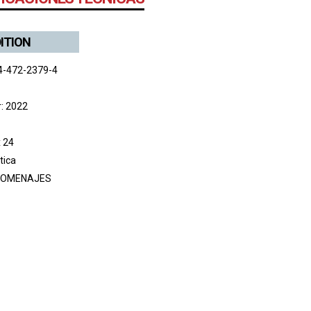
DITION
4-472-2379-4
r: 2022
x 24
tica
HOMENAJES