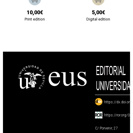
10,00€
5,00€
Print edition
Digital edition
:
https://dx.doi.or
:
https://ror.org/0
C/ Porvenir, 27