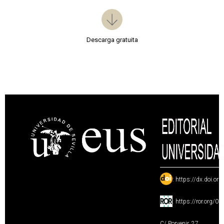
Descarga gratuita
:
https://dx.doi.or
:
https://ror.org/0
C/ Porvenir, 27