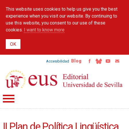
Skip to
This website uses cookies to help us give you the best
main
content
experience when you visit our website. By continuing to
use this website, you consent to our use of these
cookies.
I want to know more
Blog
Accesibilidad
II Plan de Política Lingüística