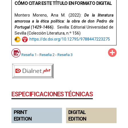
CÓMO CITAR ESTE TÍTULO EN FORMATO DIGITAL
Montero Moreno, Ana M. (2022):
De la literatura
amorosa a la ética política: la obra de don Pedro de
Portugal (1429-1466).
Sevilla: Editorial Universidad de
Sevilla (Colección Literatura, n.º 156)
https://dx.doi.org/10.12795/9788447223275
Compa
Reseña 1
-
Reseña 2
-
Reseña 3
ESPECIFICACIONES TÉCNICAS
PRINT
DIGITAL
EDITION
EDITION