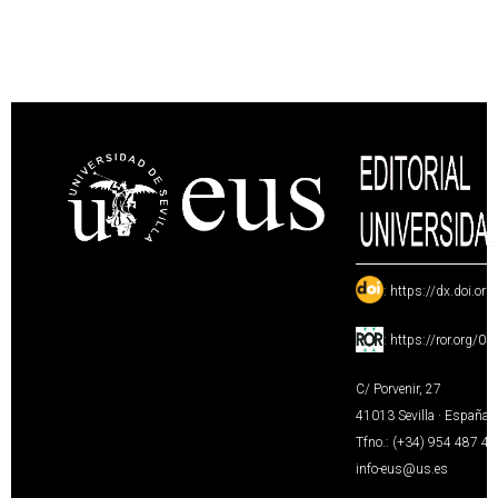
:
https://dx.doi.or
:
https://ror.org/0
C/ Porvenir, 27
41013 Sevilla · España
Tfno.: (+34) 954 487 4
info-eus@us.es