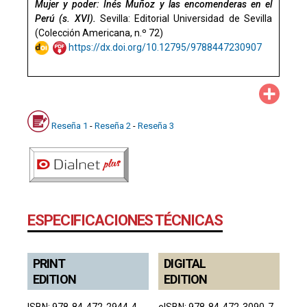
Mujer y poder: Inés Muñoz y las encomenderas en el
Perú (s. XVI).
Sevilla: Editorial Universidad de Sevilla
(Colección Americana, n.º 72)
https://dx.doi.org/10.12795/9788447230907
Compa
Reseña 1
-
Reseña 2
-
Reseña 3
ESPECIFICACIONES TÉCNICAS
PRINT
DIGITAL
EDITION
EDITION
ISBN: 978-84-472-2944-4
eISBN: 978-84-472-3090-7