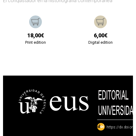
El conquistador en la historiografía contemporánea
18,00€
6,00€
Print edition
Digital edition
:
https://dx.doi.or