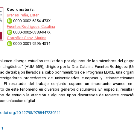
Coordinator/s:
Brenes Peña, Ester
0000-0002-6354-473X
Fuentes Rodríguez, Catalina
0000-0002-0388-947X
González Sanz, Marina
0000-0001-9296-4314
volumen alberga estudios realizados por algunos de los miembros del grupo
 Lingüística" (HUM 659), dirigido por la Dra. Catalina Fuentes Rodríguez (U
dad de trabajos llevados a cabo por miembros del Programa EDICE, una organ
nvestigadores procedentes de universidades europeas y latinoamericana
ía. El resultado del trabajo conjunto supone un importante avance en
to de este fenómeno en diversos géneros discursivos. En especial, resulta
o de estudio la atención a algunos tipos discursivos de reciente creació
comunicación digital.
dx.doi.org/10.12795/9788447230211
 1