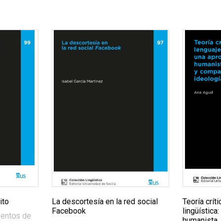
ito
La descortesía en la red social
Teoría críti
Facebook
lingüística
ientos de
humanista, 