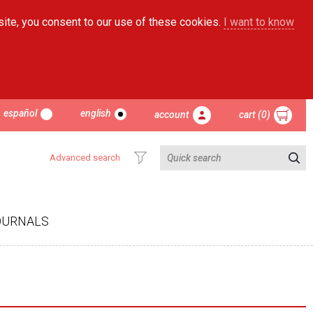
site, you consent to our use of these cookies.
I want to know
español
english
account
cart (0)
Advanced search
OURNALS