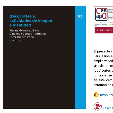
El presente 
Persuasión en
amplia varie
vincula a i
(des)cortes
funcionamien
en este camp
entornos de 
https://
Reseña