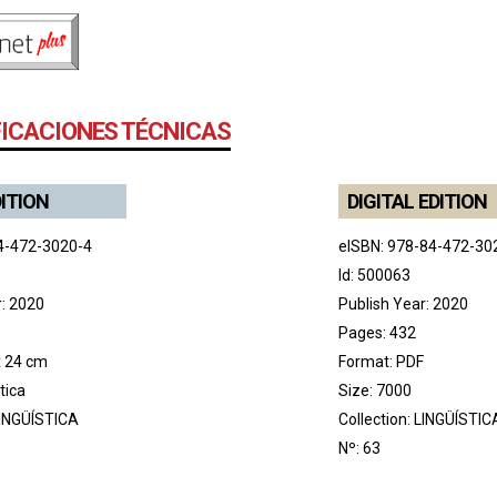
FICACIONES TÉCNICAS
DITION
DIGITAL EDITION
4-472-3020-4
eISBN: 978-84-472-30
Id: 500063
r: 2020
Publish Year: 2020
Pages: 432
x 24 cm
Format: PDF
tica
Size: 7000
INGÜÍSTICA
Collection:
LINGÜÍSTIC
Nº: 63