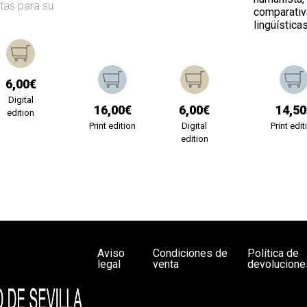
stas para su
comparativ
lingüística
6,00€
Digital
16,00€
6,00€
14,50
edition
Print edition
Digital
Print edit
edition
Aviso
Condiciones de
Política de
legal
venta
devolucione