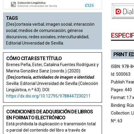
TAGS
(Des)cortesía verbal; imagen social; interacción
social; medios de comunicación; géneros
ESPECI
discursivos; redes sociales; interculturalidad;
Editorial Universidad de Sevilla.
PRINT E
CÓMO CITAR ESTE TÍTULO
Brenes Peña, Ester, Catalina Fuentes Rodríguez y
ISBN: 978-8
Marina González Sanz (coords.) (2020):
Id: 500063
(Des)cortesía, actividades de imagen e identidad
.
Publish Yea
Sevilla: Editorial Universidad de Sevilla (Colección
Lingüística, n.º 63). DOI:
Pages: 440
https://dx.doi.org/10.12795/9788447230211
Format: 17 
Binding: Rús
CONDICIONES DE ADQUISICIÓN DE LIBROS
Collection:
L
EN FORMATO ELECTRÓNICO
Nº: 63
Está prohibida la duplicación o transmisión total
o parcial del contenido del libro a través de