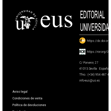
:
https://dx.doi.or
:
https://ror.org/0
C/ Porvenir, 27
41013 Sevilla · España
Tfno.: (+34) 954 487 4
info-eus@us.es
Aviso legal
Condiciones de venta
Política de devoluciones