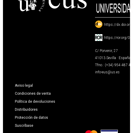
:
https://dx.doi.or
:
https://ror.org/0
C/ Porvenir, 27
41013 Sevilla · España
Tfno.: (+34) 954 487 4
info-eus@us.es
Aviso legal
Condiciones de venta
Política de devoluciones
Distribuidores
Protección de datos
Suscríbase