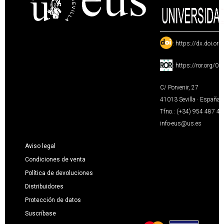
:
https://dx.doi.or
:
https://ror.org/0
C/ Porvenir, 27
41013 Sevilla · España
Tfno.: (+34) 954 487 4
info-eus@us.es
Aviso legal
Condiciones de venta
Política de devoluciones
Distribuidores
Protección de datos
Suscríbase