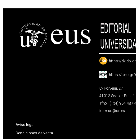
:
https://dx.doi.or
:
https://ror.org/0
C/ Porvenir, 27
41013 Sevilla · España
Tfno.: (+34) 954 487 4
info-eus@us.es
Aviso legal
Condiciones de venta