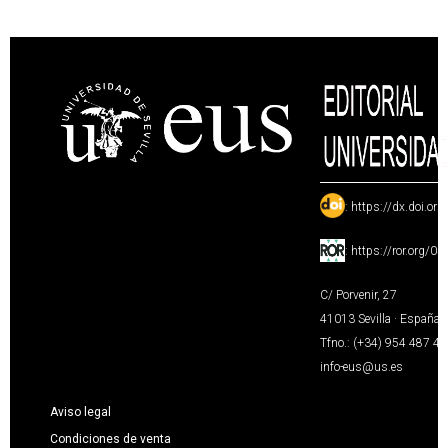
:
https://dx.doi.or
:
https://ror.org/0
C/ Porvenir, 27
41013 Sevilla · España
Tfno.: (+34) 954 487 4
info-eus@us.es
Aviso legal
Condiciones de venta