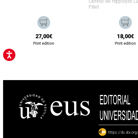
Libreto de Hippolyte L
Pillet
27,00€
18,00€
Print edition
Print edition
:
https://dx.doi.or