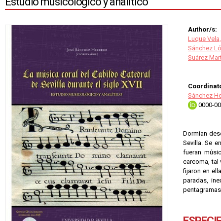
Estudio musicológico y analítico
Author/s:
Luque Vela,
Sánchez Lóp
Suárez Mar
Coordinato
Sánchez He
0000-00
Dormían desde
Sevilla. Se e
fueran músic
carcoma, tal
fijaron en el
paradas, ine
pentagramas 
ESPECI