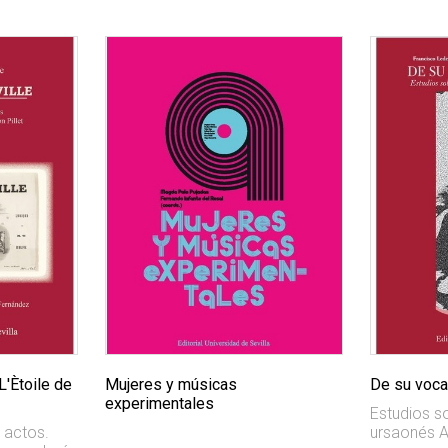
L'Ètoile de
Mujeres y músicas
De su voca
experimentales
Estudios so
 actos.
ursaonés 