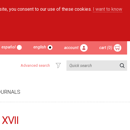
site, you consent to our use of these cookies.
I want to know
español
english
account
cart (0)
Advanced search
OURNALS
 XVII