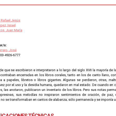
 Rafael Jesús
ez, Israel
tos, Juan María
r/s:
rrero, José
03-4926-6777
 que se escribieron e interpretaron a lo largo del siglo XVII la mayoría de l
ncontraban encerradas en los libros corales, tanto en los de canto llano, c
a a papeles, libretos o libros gigantes. Algunas se perdieron, otras, maltr
 vez por el uso y la desidia humana, quedaron en mal estado. De cuando en 
las, las anotaron, publicaron un inventario de los libros. Pero sus notas pe
xpresivas, sus melodías no inspiraron sentimientos de oración, de paz, 
no se transformaban en cantos de alabanza; sólo permanecía y se imponía un 
FICACIONES TÉCNICAS