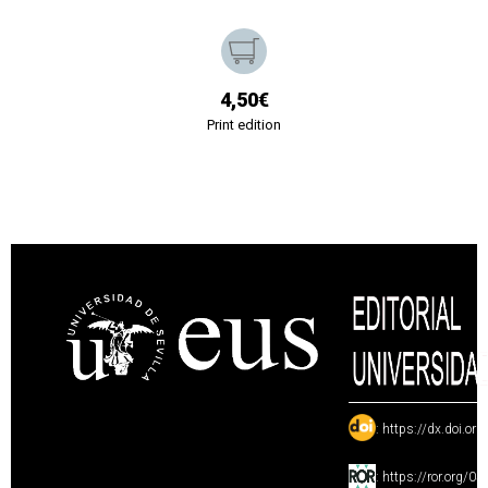
4,50€
Print edition
:
https://dx.doi.or
:
https://ror.org/0