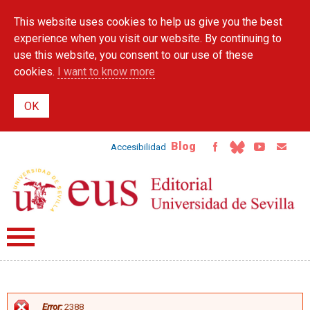
Skip to
This website uses cookies to help us give you the best
main
content
experience when you visit our website. By continuing to
use this website, you consent to our use of these
cookies.
I want to know more
Blog
Accesibilidad
Error:
2388