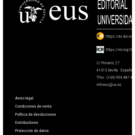
:
https://dx.doi.or
:
https://ror.org/0
C/ Porvenir, 27
41013 Sevilla · España
Tfno.: (+34) 954 487 4
info-eus@us.es
Aviso legal
Condiciones de venta
Política de devoluciones
Distribuidores
Protección de datos