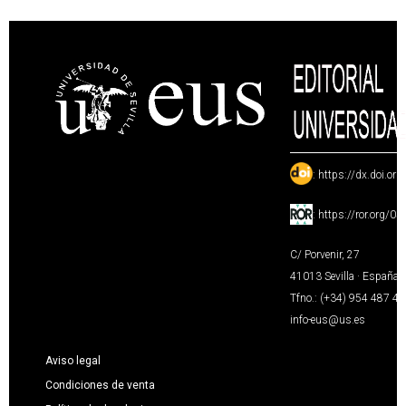
:
https://dx.doi.or
:
https://ror.org/0
C/ Porvenir, 27
41013 Sevilla · España
Tfno.: (+34) 954 487 4
info-eus@us.es
Aviso legal
Condiciones de venta