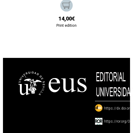
14,00€
Print edition
:
https://dx.doi.or
:
https://ror.org/0