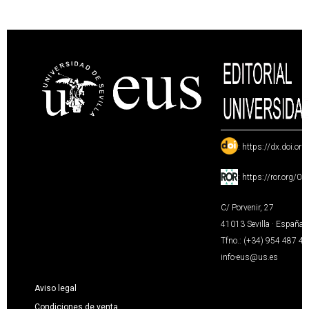
:
https://dx.doi.or
:
https://ror.org/0
C/ Porvenir, 27
41013 Sevilla · España
Tfno.: (+34) 954 487 4
info-eus@us.es
Aviso legal
Condiciones de venta