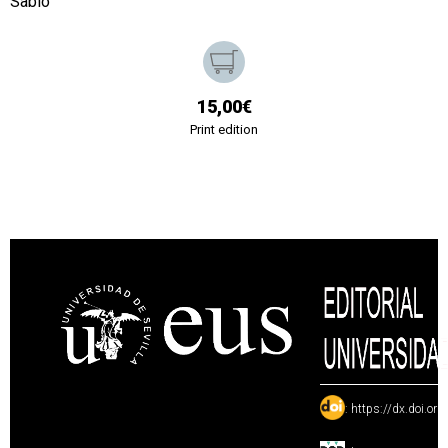
Sabio
15,00€
Print edition
:
https://dx.doi.or