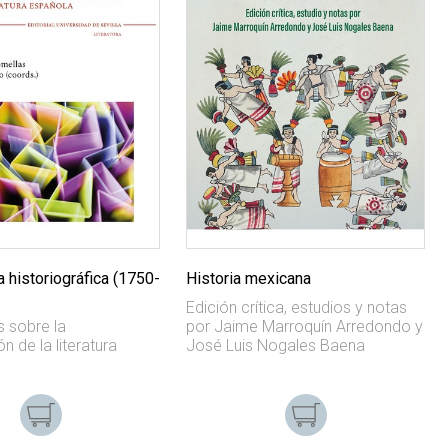
 historiográfica (1750-
Historia mexicana
Edición crítica, estudios y notas
s sobre la
por Jaime Marroquín Arredondo y
n de la literatura
José Luis Nogales Baena