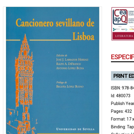
ESPECI
PRINT E
ISBN: 978-8
Id: 480073
Publish Yea
Pages: 432
Format: 17 
Binding: Ta