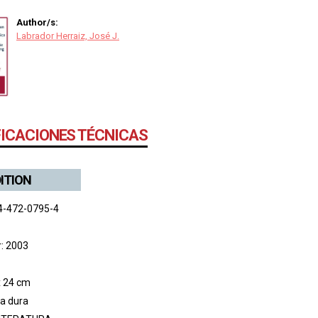
Author/s:
Labrador Herraiz, José J.
FICACIONES TÉCNICAS
DITION
4-472-0795-4
r: 2003
x 24 cm
pa dura