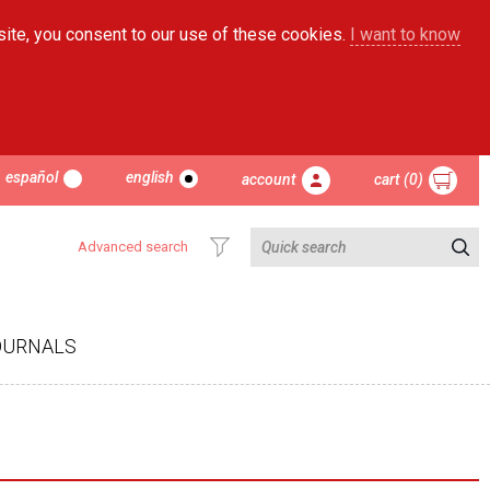
site, you consent to our use of these cookies.
I want to know
español
english
account
cart (0)
Advanced search
OURNALS