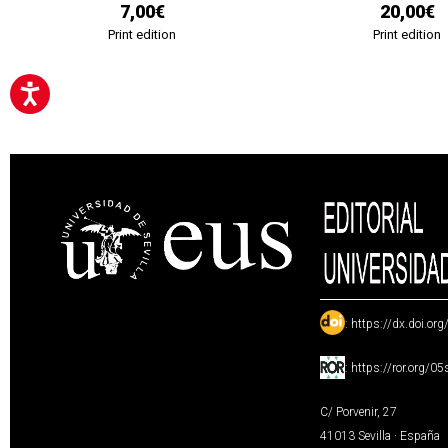
7,00€
20,00€
Print edition
Print edition
:
https://dx.doi.or
:
https://ror.org/0
C/ Porvenir, 27
41013 Sevilla · España