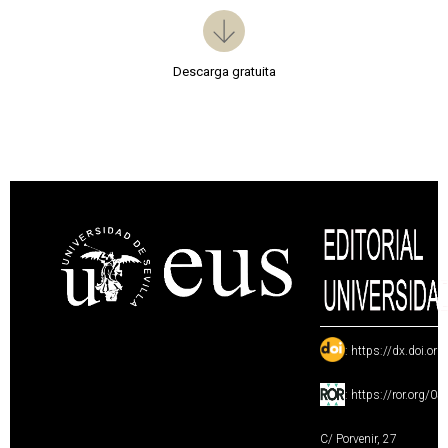
Descarga gratuita
:
https://dx.doi.or
:
https://ror.org/0
C/ Porvenir, 27