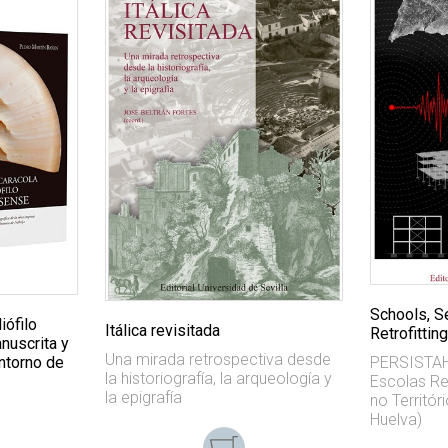
Schools, S
iófilo
Itálica revisitada
Retrofitting
nuscrita y
Una mirada retrospectiva desde
entorno de
PERSISTAH 
la historiografía, la arqueología y
Escolas Re
la epigrafía
no Territór
Huelva)