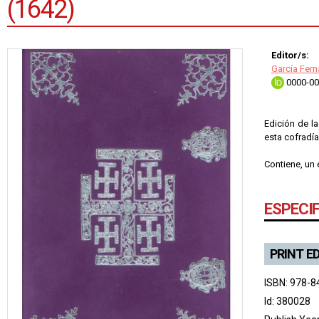
(1642)
Editor/s:
García Fer
0000-00
Edición de la
esta cofradía
Contiene, un 
ESPECI
PRINT E
ISBN: 978-8
Id: 380028