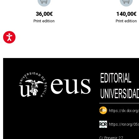
36,00€
140,00€
Print edition
Print edition
:
https://dx.doi.or
:
https://ror.org/0
C/ Porvenir, 27