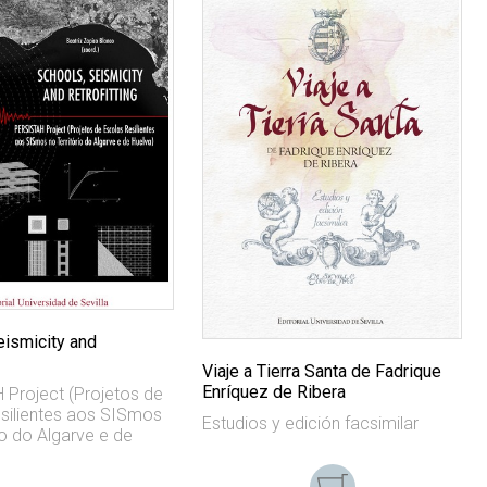
eismicity and
Viaje a Tierra Santa de Fadrique
Enríquez de Ribera
Project (Projetos de
silientes aos SISmos
Estudios y edición facsimilar
io do Algarve e de