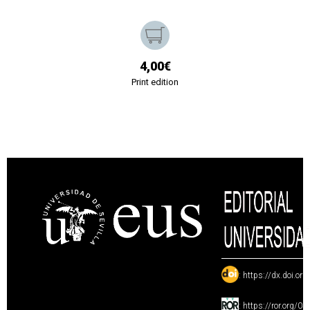
4,00€
Print edition
:
https://dx.doi.or
:
https://ror.org/0