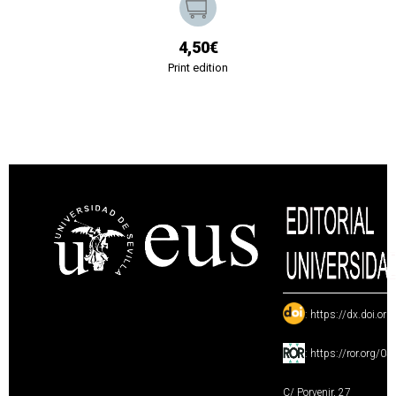
4,50€
Print edition
:
https://dx.doi.or
:
https://ror.org/0
C/ Porvenir, 27