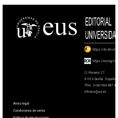
:
https://dx.doi.or
:
https://ror.org/0
C/ Porvenir, 27
41013 Sevilla · España
Tfno.: (+34) 954 487 4
info-eus@us.es
Aviso legal
Condiciones de venta
Política de devoluciones