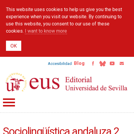
Skip to
This website uses cookies to help us give you the best
main
content
experience when you visit our website. By continuing to
use this website, you consent to our use of these
cookies.
I want to know more
Blog
Accesibilidad
Sociolingüística andaluza 2.