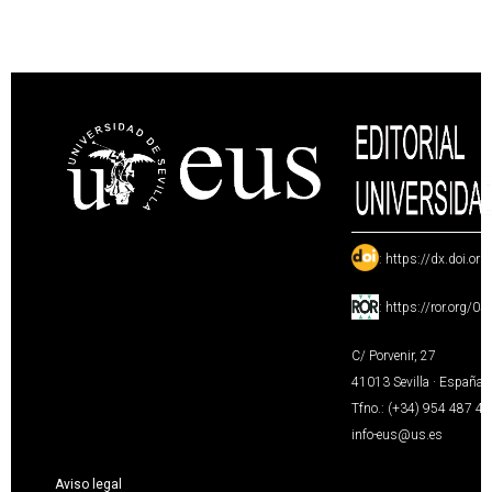
:
https://dx.doi.or
:
https://ror.org/0
C/ Porvenir, 27
41013 Sevilla · España
Tfno.: (+34) 954 487 4
info-eus@us.es
Aviso legal