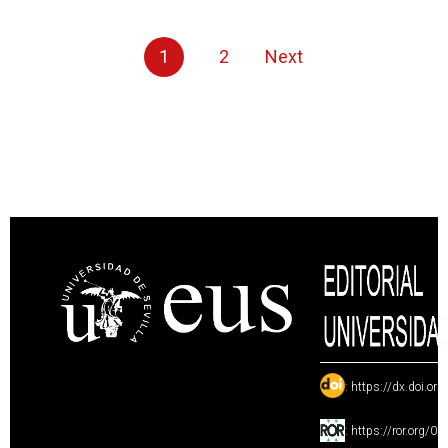
1
2
Next
:
https://dx.doi.or
:
https://ror.org/0