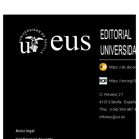
:
https://dx.doi.or
:
https://ror.org/0
C/ Porvenir, 27
41013 Sevilla · España
Tfno.: (+34) 954 487 4
info-eus@us.es
Aviso legal