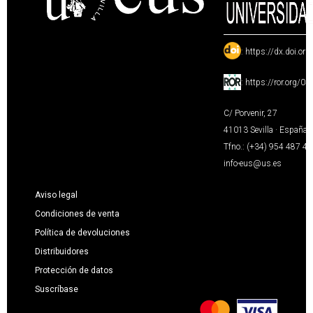
:
https://dx.doi.or
:
https://ror.org/0
C/ Porvenir, 27
41013 Sevilla · España
Tfno.: (+34) 954 487 4
info-eus@us.es
Aviso legal
Condiciones de venta
Política de devoluciones
Distribuidores
Protección de datos
Suscríbase