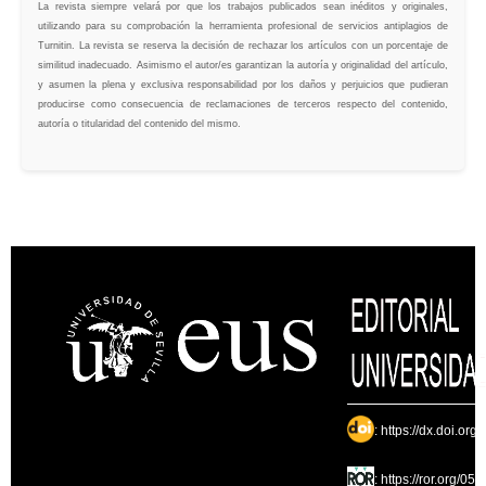
La revista siempre velará por que los trabajos publicados sean inéditos y originales,
utilizando para su comprobación la herramienta profesional de servicios antiplagios de
Turnitin. La revista se reserva la decisión de rechazar los artículos con un porcentaje de
similitud inadecuado. Asimismo el autor/es garantizan la autoría y originalidad del artículo,
y asumen la plena y exclusiva responsabilidad por los daños y perjuicios que pudieran
producirse como consecuencia de reclamaciones de terceros respecto del contenido,
autoría o titularidad del contenido del mismo.
:
https://dx.doi.org
:
https://ror.org/05