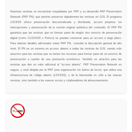
Nuestras revistas se encuentran respaldadas por PKP y su desarrollo PKP Preservation
Network (PKP PN), que permite preservar digitalmente las revistas en OJS. El programa
LOCKSS ofrece preservación descentralizada y distribuida, acceso perpetuo sin
interrupciones y preservación de la versión original auténtica del contenido. El PKP PN
garantiza que las revistas que no forman parte de ningún otro servicio de preservación
digital (como CLOCKSS o Portico) se puedan conservar para un acceso a largo plazo.
Para obtener detalles adicionales sobre PKP PN, consulte la descripción general de alto
nivel. El PN es un sistema en acceso abierto a todas las revistas de OJS, siendo más
atractivo para las revistas que no tienen los recursos para formar parte de un servicio de
preservación a cambio de una prestación económica. También es atractivo para las
revistas que dan un valor adicional al "acceso abierto". PKP Preservation Network es
segura, y está dirigida por la PKP (una organización sin ánimo de lucro), que utiliza una
infraestructura de código abierto (LOCKSS), y da la bienvenida no sólo a las nuevas
revistas, sino también a los nuevos socios y colaboradores de almacenamiento.