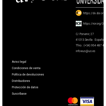
:
https://dx.doi.or
:
https://ror.org/0
C/ Porvenir, 27
41013 Sevilla · España
Tfno.: (+34) 954 487 4
info-eus@us.es
Aviso legal
Condiciones de venta
Política de devoluciones
Distribuidores
Protección de datos
Suscríbase