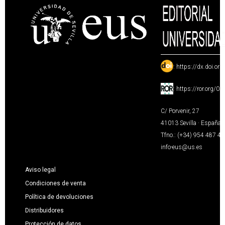
:
https://dx.doi.or
:
https://ror.org/0
C/ Porvenir, 27
41013 Sevilla · España
Tfno.: (+34) 954 487 4
info-eus@us.es
Aviso legal
Condiciones de venta
Política de devoluciones
Distribuidores
Protección de datos