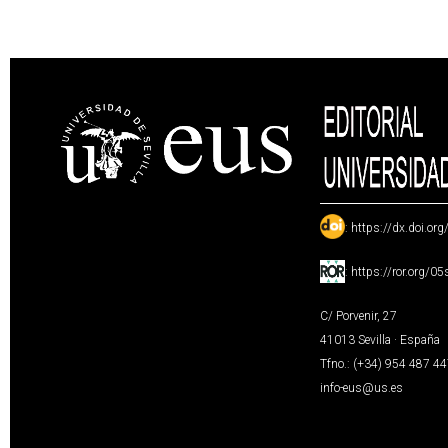
:
https://dx.doi.or
:
https://ror.org/0
C/ Porvenir, 27
41013 Sevilla · España
Tfno.: (+34) 954 487 4
info-eus@us.es