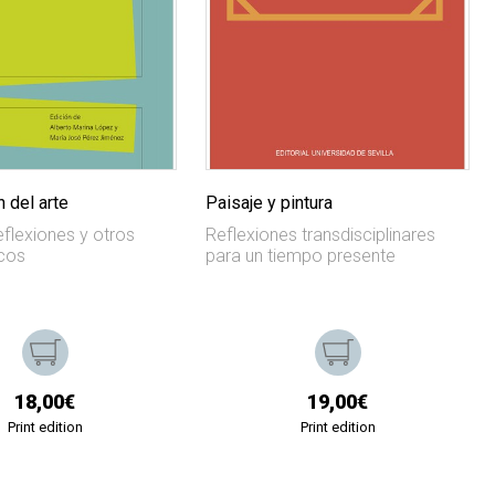
 del arte
Paisaje y pintura
eflexiones y otros
Reflexiones transdisciplinares
icos
para un tiempo presente
18,00€
19,00€
Print edition
Print edition