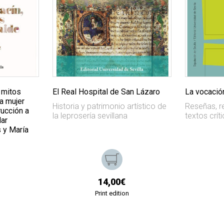
 mitos
El Real Hospital de San Lázaro
La vocación
la mujer
Historia y patrimonio artístico de
Reseñas, r
ucción a
la leprosería sevillana
textos crít
lar
s y María
14,00€
Print edition