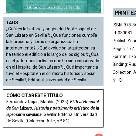
PRINT E
TAGS
ISBN: 978-8
¿Cuál es la historia y origen del Real Hospital de
Id: 030081
San Lázaro en Sevilla?; ¿Qué funciones cumplía
Publish Yea
la leprosería y cómo se organizaba su
internamiento?; ¿Qué evolución arquitectónica
Pages: 172
ha tenido el edificio a lo largo de los siglos?; ¿Cuál
Format: 17 
es el patrimonio artístico que ha sido conservado
Binding: Rús
en el Hospital de San Lázaro?; ¿Qué importancia
Collection:
A
tuvo el Hospital en el contexto histórico y social
de Sevilla?; Editorial Universidad de Sevilla.
Nº: 81
CÓMO CITAR ESTE TÍTULO
Fernández Rojas, Matilde (2025):
El Real Hospital
de San Lázaro. Historia y patrimonio artístico de la
leprosería sevillana.
Sevilla: Editorial Universidad
de Sevilla (Colección Arte, n.º 81).
Compartir