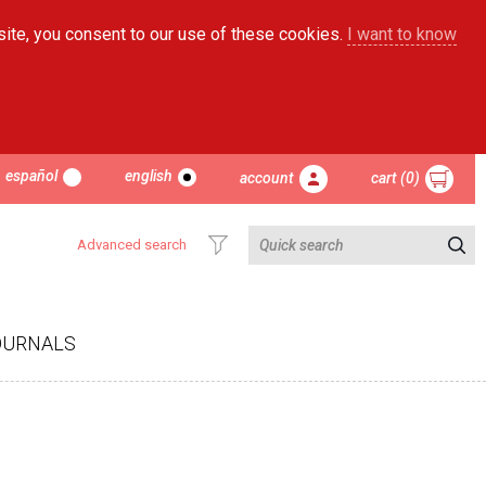
site, you consent to our use of these cookies.
I want to know
español
english
account
cart (0)
Advanced search
OURNALS