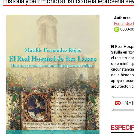
Historia y patrimonio artístico de la leprosería sev
Author/s:
Fernández R
0000-00
El Real Hospi
Sevilla en 1
el recinto co
determinó qu
circunstancia
de la histori
apoyo documen
arquitectónic
ESPECI