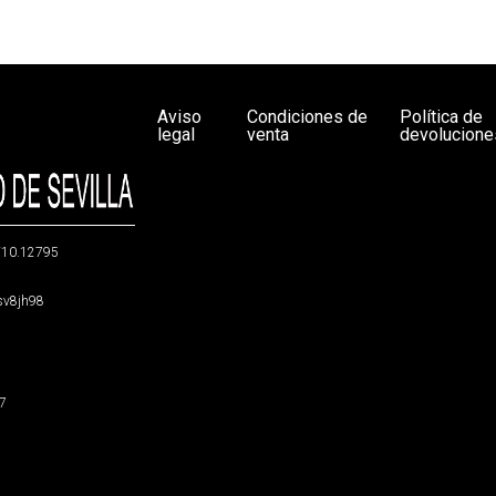
Aviso
Condiciones de
Política de
legal
venta
devolucione
g/10.12795
5sv8jh98
47