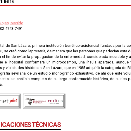
illana
ojas, Matilde
02-4743-7491
tal de San Lázaro, primera institución benéfico-asistencial fundada por la co
248, se creó como leprosería, de manera que las personas que padecían esta 
n el fin de evitar la propagación de la enfermedad, considerada incurable y 
e el hospital conformara un microcosmos, una ínsula apartada, aunque v
s y vicisitudes históricas. San Lázaro, que en 1985 adquirió la categoría de Bi
ografía sevillana de un estudio monográfico exhaustivo, de ahí que este vol
tal, un análisis completo de su larga conformación histórica, de su rico pa
a.
FICACIONES TÉCNICAS