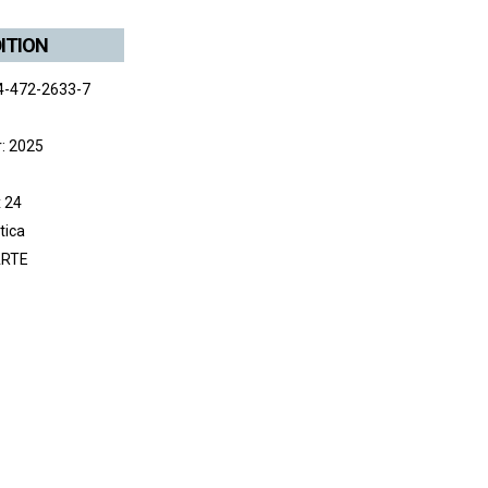
DITION
4-472-2633-7
r: 2025
x 24
tica
RTE