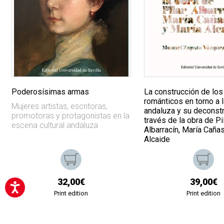
Poderosísimas armas
La construcción de los
románticos en torno a 
Mujeres artistas, escritoras,
andaluza y su deconstr
promotoras y protagonistas en la
través de la obra de Pi
escena cultural andaluza
Albarracín, María Caña
Alcaide
32,00€
39,00€
Print edition
Print edition