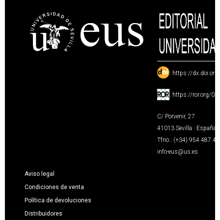
:
https://dx.doi.or
:
https://ror.org/0
C/ Porvenir, 27
41013 Sevilla · España
Tfno.: (+34) 954 487 4
info-eus@us.es
Aviso legal
Condiciones de venta
Política de devoluciones
Distribuidores