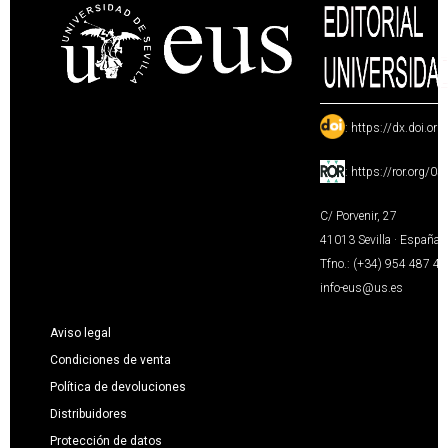
:
https://dx.doi.or
:
https://ror.org/0
C/ Porvenir, 27
41013 Sevilla · España
Tfno.: (+34) 954 487 4
info-eus@us.es
Aviso legal
Condiciones de venta
Política de devoluciones
Distribuidores
Protección de datos