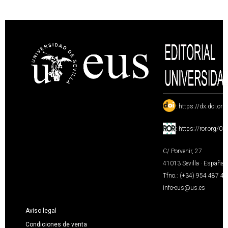
:
https://dx.doi.or
:
https://ror.org/0
C/ Porvenir, 27
41013 Sevilla · España
Tfno.: (+34) 954 487 4
info-eus@us.es
Aviso legal
Condiciones de venta